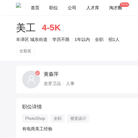
New
首页
职位
公司
人才库
淘才圈
美工
4-5K
丰泽区 城东街道
学历不限
1年以内
全职
招1人
全勤奖
黄淼萍
发芽卫品
人事
职位详情
PhotoShop
全职
视觉设计
有电商美工经验