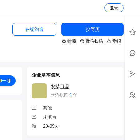
登录
在线沟通
投简历
收藏
微信扫码
举报
企业基本信息
聊一聊
发芽卫品
在招职位
4
个
其他
未填写
20-99人