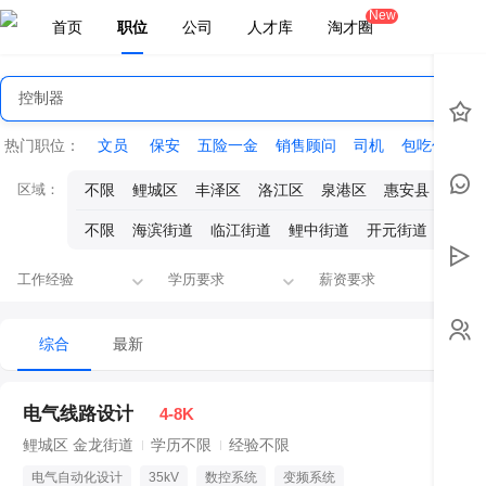
New
首页
职位
公司
人才库
淘才圈
热门职位：
文员
保安
五险一金
销售顾问
司机
包吃住
会
区域：
不限
鲤城区
丰泽区
洛江区
泉港区
惠安县
安溪
不限
海滨街道
临江街道
鲤中街道
开元街道
浮桥
工作经验
学历要求
薪资要求
融
综合
最新
电气线路设计
4-8K
鲤城区 金龙街道
学历不限
经验不限
电气自动化设计
35kV
数控系统
变频系统