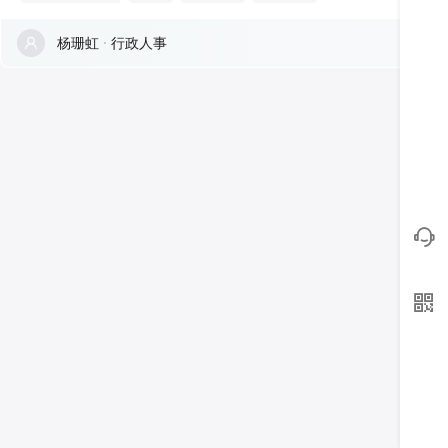
杨珊虹
行政人事