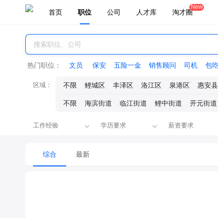
New
首页
职位
公司
人才库
淘才圈
热门职位：
文员
保安
五险一金
销售顾问
司机
包
区域：
不限
鲤城区
丰泽区
洛江区
泉港区
惠安县
不限
海滨街道
临江街道
鲤中街道
开元街道
工作经验
学历要求
薪资要求
综合
最新