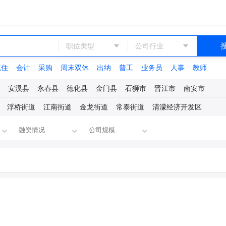
职位类型
公司行业
吃住
会计
采购
周末双休
出纳
普工
业务员
人事
教师
安溪县
永春县
德化县
金门县
石狮市
晋江市
南安市
浮桥街道
江南街道
金龙街道
常泰街道
清濛经济开发区
融资情况
公司规模