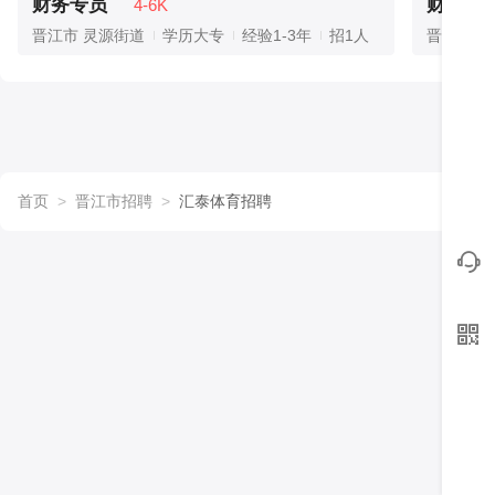
财务专员
财务专
4-6K
晋江市 灵源街道
学历大专
经验1-3年
招1人
晋江市 
首页
>
晋江市招聘
>
汇泰体育招聘