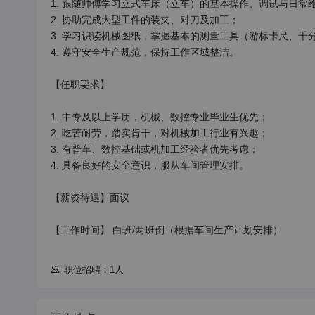
1. 跟随师傅学习立式车床（立车）的基本操作、调试与日常维
2. 协助完成大型工件的装夹、对刀及加工；

3. 学习识读机械图纸，掌握基本的测量工具（游标卡尺、千分
4. 遵守安全生产规范，保持工作区域整洁。

【任职要求】

1. 中专及以上学历，机械、数控专业毕业生优先；

2. 吃苦耐劳，踏实肯干，对机械加工行业有兴趣；

3. 有普车、数控基础或机加工经验者优先考虑；

4. 具备良好的安全意识，服从车间管理安排。

【薪资待遇】面议

【工作时间】 白班/两班倒（根据车间生产计划安排）

职位招聘：1人