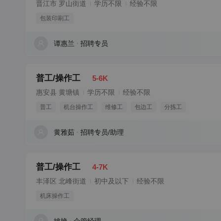
晋江市 罗山街道
学历不限
经验不限
包装印刷工
谭惠兰
招聘专员
普工/操作工
5-6K
惠安县 黄塘镇
学历不限
经验不限
普工
机台操作工
维修工
包边工
分拣工
黄雅茹
招聘专员/助理
普工/操作工
4-7K
丰泽区 北峰街道
初中及以下
经验不限
机床操作工