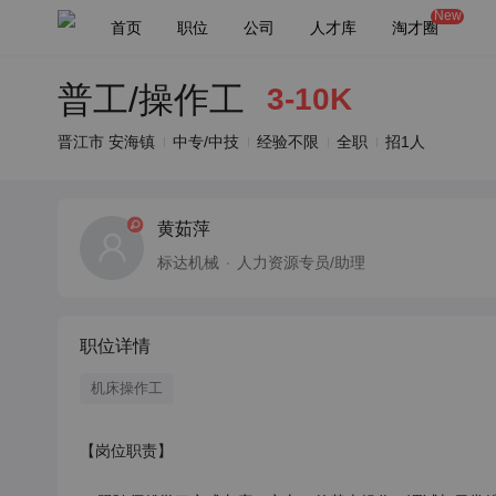
New
首页
职位
公司
人才库
淘才圈
普工/操作工
3-10K
晋江市 安海镇
中专/中技
经验不限
全职
招1人
黄茹萍
标达机械
人力资源专员/助理
职位详情
机床操作工
【岗位职责】
