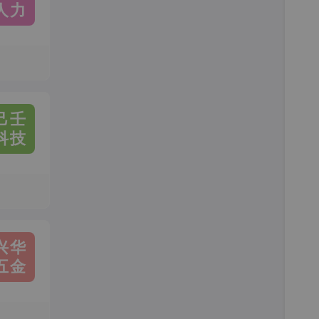
人力
己壬
科技
兴华
五金