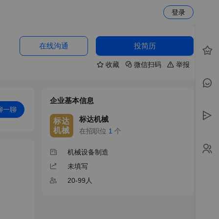
登录
在线沟通
投简历
收藏
微信扫码
举报
企业基本信息
聊一聊
标达机械
标达
机械
在招职位
1
个
机械设备制造
未填写
20-99人