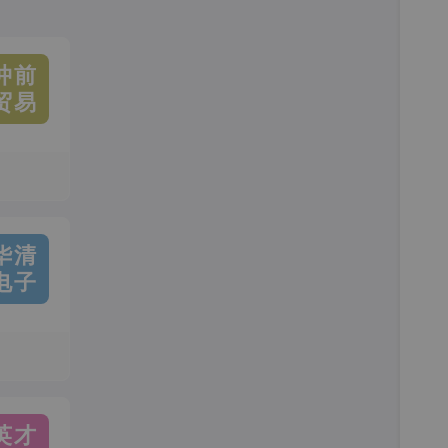
冲前
贸易
华清
电子
英才